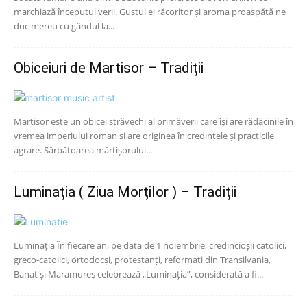
marchiază începutul verii. Gustul ei răcoritor și aroma proaspătă ne
duc mereu cu gândul la...
Obiceiuri de Martisor – Tradiții
Martisor este un obicei străvechi al primăverii care își are rădăcinile în
vremea imperiului roman și are originea în credințele și practicile
agrare. Sărbătoarea mărțișorului...
Luminația ( Ziua Morților ) – Tradiții
Luminația În fiecare an, pe data de 1 noiembrie, credincioșii catolici,
greco-catolici, ortodocși, protestanți, reformați din Transilvania,
Banat și Maramureș celebrează „Luminația”, considerată a fi...