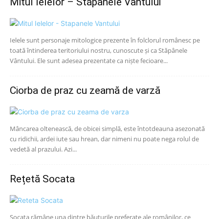
Mitul Ielelor – Stăpânele Vântului
Ielele sunt personaje mitologice prezente în folclorul românesc pe
toată întinderea teritoriului nostru, cunoscute și ca Stăpânele
Vântului. Ele sunt adesea prezentate ca niște fecioare...
Ciorba de praz cu zeamă de varză
Mâncarea oltenească, de obicei simplă, este întotdeauna asezonată
cu ridichii, ardei iute sau hrean, dar nimeni nu poate nega rolul de
vedetă al prazului. Azi...
Rețetă Socata
Socata rămâne una dintre băuturile preferate ale românilor, ce