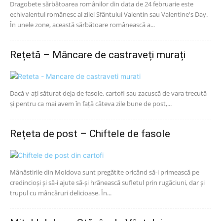
Dragobete sărbătoarea românilor din data de 24 februarie este
echivalentul românesc al zilei Sfântului Valentin sau Valentine's Day.
În unele zone, această sărbătoare românească a...
Rețetă – Mâncare de castraveți murați
Dacă v-ați săturat deja de fasole, cartofi sau zacuscă de vara trecută
și pentru ca mai avem în față câteva zile bune de post,...
Rețeta de post – Chiftele de fasole
Mânăstirile din Moldova sunt pregătite oricând să-i primească pe
credincioși și să-i ajute să-și hrănească sufletul prin rugăciuni, dar și
trupul cu mâncăruri delicioase. În...