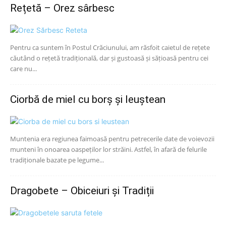
Rețetă – Orez sârbesc
Pentru ca suntem în Postul Crăciunului, am răsfoit caietul de rețete
căutând o rețetă tradițională, dar și gustoasă și sățioasă pentru cei
care nu...
Ciorbă de miel cu borș și leuștean
Muntenia era regiunea faimoasă pentru petrecerile date de voievozii
munteni în onoarea oaspeților lor străini. Astfel, în afară de felurile
tradiționale bazate pe legume...
Dragobete – Obiceiuri și Tradiții