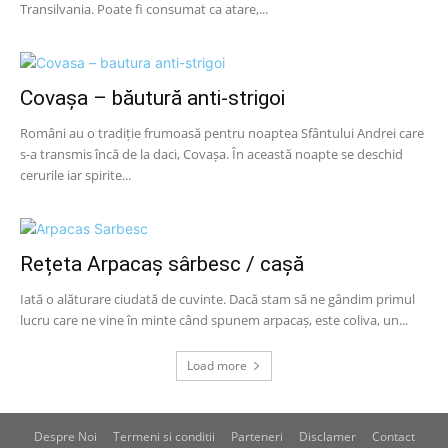
Transilvania. Poate fi consumat ca atare,...
Covașa – băutură anti-strigoi
Români au o tradiție frumoasă pentru noaptea Sfântului Andrei care
s-a transmis încă de la daci, Covașa. În această noapte se deschid
cerurile iar spirite...
Rețeta Arpacaș sârbesc / cașă
Iată o alăturare ciudată de cuvinte. Dacă stam să ne gândim primul
lucru care ne vine în minte când spunem arpacaș, este coliva, un...
Load more
Despre Noi
Termeni si conditii
Parteneri
Disclamer
Contact