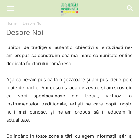
Home
Despre Noi
Despre Noi
Iubitori de tradiție și autentic, obiectivi și entuziaști ne-
am propus să construim cea mai mare comunitate online
dedicată folclorului românesc.
Așa că ne-am pus ca la o șezătoare și am pus ideile pe o
foaie de hârtie. Am deschis lada de zestre și am scos din
ea voci spectaculoase din trecut, virtuozi ai
instrumentelor tradiționale, artiști pe care copiii noștri
nu-i mai cunosc, și ne-am propus să îi aducem în
actualitate.
Colindând în toate zonele țării culegem informații, știri și