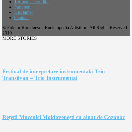
Termeni si conditii
Parteneri
Disclamer
Contact
© Folclor Românesc - Enciclopedia Artiștilor | All Rights Reserved
2019
MORE STORIES
Festival de interpretare instrumentală Trio
Transilvan – Trio Instrumental
Rețetă Mucenici Moldovenești cu aluat de Cozonac