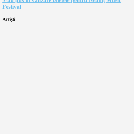
S-au pus în vânzare biletele pentru Neamţ Music
Festival
Artiști