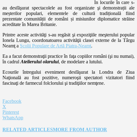
În locurile în care s-
au desfăşurat spectacolele au fost organizate şi demonstrații ale
meșterilor populari, elementele de cultură tradițională fiind
prezentate comunității de români și misiunilor diplomatice străine
acreditate în Marea Britanie.
Printre aceste activităţi s-au regăsit şi expoziţiile meşterului popular
Ionela Lungu, coordonatoarea activităţii clasei externe de la Târgu
Neamţ a
Şcolii Populare de Artă Piatra-Neamţ
.
Ea a facut demonstraţii practice în faţa copiilor români (şi nu numai),
în cadrul
Atelierului olarului
, de modelare a lutului.
Ecourile întregului eveniment desfăşurat la Londra de Ziua
Naţională au fost pozitive, numeroşii spectatori vizitatori fiind
fascinaţi de farmecul folclorului şi tradiţiilor nemţene.
Facebook
X
Pinterest
WhatsApp
RELATED ARTICLES
MORE FROM AUTHOR