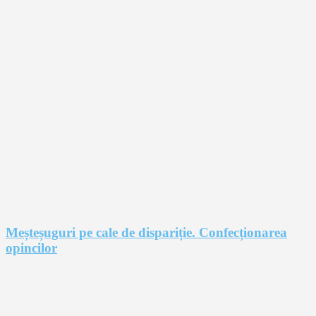
Meșteșuguri pe cale de dispariție. Confecționarea
opincilor