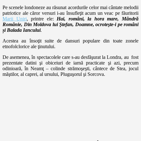
Pe scenele londoneze au răsunat acordurile celor mai cântate melodii
patriotice ale căror versuri i-au însufleţit acum un veac pe făuritorii
Marii Uniri
, printre ele:
Hai, români, la hora mare, Mândră
Românie, Din Moldova lui Ştefan, Doamne, ocroteşte-i pe români
și Balada Iancului
.
Acestea au însoţit suite de dansuri populare din toate zonele
etnofolclorice ale ţinutului.
De asemenea, în spectacolele care s-au desfăşurat la Londra, au
fost
prezentate datini şi obiceiuri de iarnă practicate şi azi, precum
odinioară, în Neamţ – colinde strămoşeşti, cântece de Stea, jocul
măştilor, al caprei, al ursului, Pluguşorul şi Sorcova.