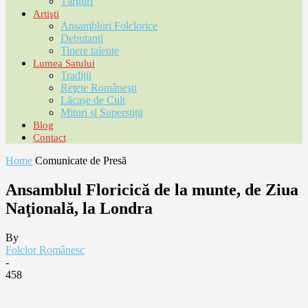
Târguri
Artişti
Ansambluri Folclorice
Debutanți
Tinere talente
Lumea Satului
Tradiții
Reţete Româneşti
Lăcașe de Cult
Mituri și Superstiții
Blog
Contact
Home
Comunicate de Presă
Ansamblul Floricică de la munte, de Ziua
Naţională, la Londra
By
Folclor Românesc
-
458