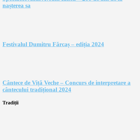
nașterea sa
Festivalul Dumitru Fărcaș – ediția 2024
Cântece de Viță Veche – Concurs de interpretare a
cântecului tradițional 2024
Tradiții