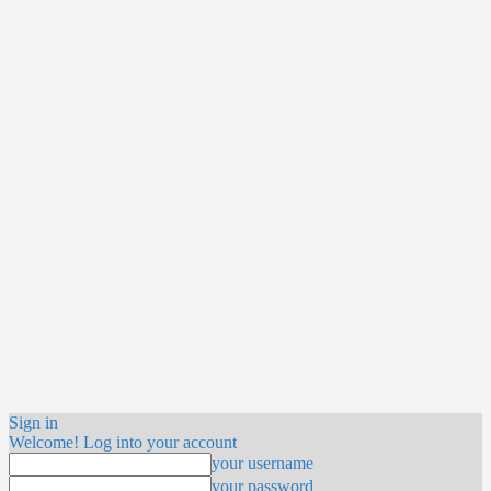
Sign in
Welcome! Log into your account
your username
your password