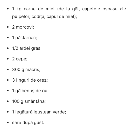
1 kg carne de miel (de la gât, capetele osoase ale
pulpelor, codiță, capul de miel);
2 morcovi;
1 păstârnac;
1/2 ardei gras;
2 cepe;
300 g macris;
3 linguri de orez;
1 gălbenuș de ou;
100 g smântână;
1 legătură leuștean verde;
sare după gust.