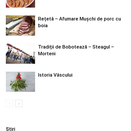
Rețetă – Afumare Mușchi de porc cu
boia
Tradiții de Bobotează – Steagul –
Morteni
Istoria Vâscului
Știri