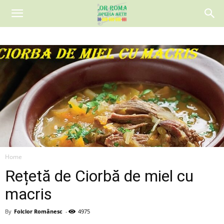
Home
Rețetă de Ciorbă de miel cu
macris
By
Folclor Românesc
-
4975