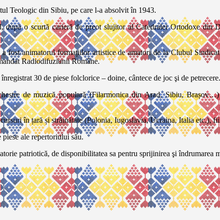
tul Teologic din Sibiu, pe care l-a absolvit în 1943.
 după o scurtă carieră de preot slujitor al Catedralei Ortodoxe din Dev
 a fost animatorul formațiilor artistice de amatori de la Clubul Sindicat
comandat Radiodifuziunii Române.
nregistrat 30 de piese folclorice – doine, cântece de joc şi de petrecere
orchestre de muzică populară (Filarmonica din Arad, Sibiu, Brașov…) 
ursuri în țară și străinătate (Polonia, Iugoslavia, Ucraina, Italia etc.), f
piese ale repertoriului său.
datorie patriotică, de disponibilitatea sa pentru sprijinirea şi îndrumarea m