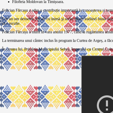
Filofteia Moldovan la Timișoara.
Felician Fărcașu a adus o contribuție importantă la cunoașterea și nemu
Era un om deosebit, jovial, cu inimă şi suflet mare, iradiind bună dispo
să-l asculte.
Felician Fărcașu a murit în vara anului 1977, când la rugămintea ans
La terminarea unui cântec inclus în program la Curtea de Argeș, a făcu
În cinstea lui, Primăria Municipiului Sebeș, împreună cu Centrul Cul