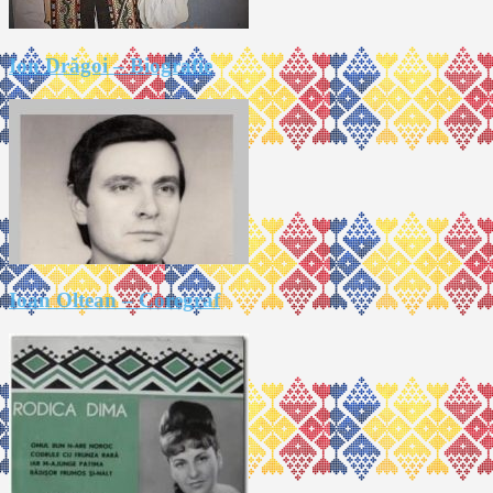
Ion Drăgoi – Biografie
Ioan Oltean – Coregraf