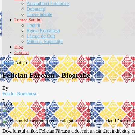
Ansambluri Folclorice
Debutanți
Tinere talente
Lumea Satului
Tradiții
Reţete Româneşti
Lăcașe de Cult
Mituri și Superstiții
Blog
Contact
Home
Artiști
Felician Fărcașu – Biografie
By
Folclor Românesc
-
5579
Interpret și culegător de folclor, Felician Fărcașu s
De-a lungul anilor, Felician Fărcașu a devenit un cântăreț îndrăgit și cu