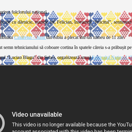
rirea folclorului național.
ziție cu dărnicie, numele lui, Felician, înseamnă “fericitul”, sentiment pe
amblului
Cindrelul – Junii
din Sibiu a plecat într-un turneu de 11 zile.
t semn tehnicianului să coboare cortina în spatele căreia s-a prăbușit pe
tural “Lucian Blaga” din Sebeș, organizează anual
Festivalul Național “