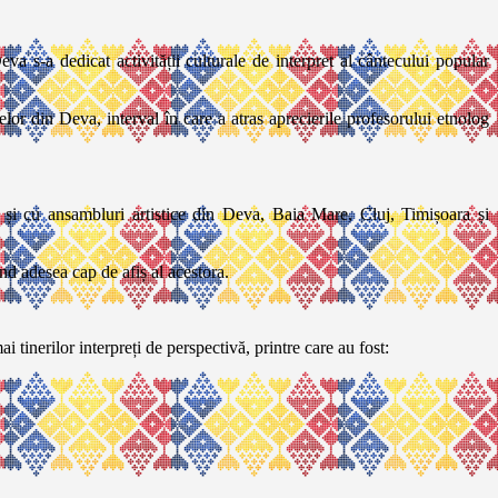
a s-a dedicat activității culturale de interpret al cântecului popular
elor din Deva, interval în care a atras aprecierile profesorului etnolog
.
și cu ansambluri artistice din Deva, Baia Mare, Cluj, Timișoara și
iind adesea cap de afiș al acestora.
ai tinerilor interpreți de perspectivă, printre care au fost: