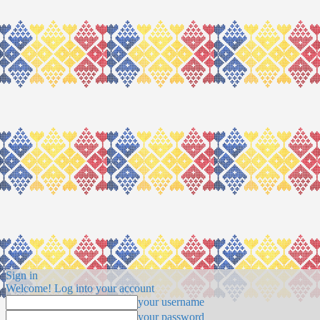
Sign in
Welcome! Log into your account
your username
your password