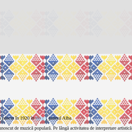
-a născut în 1920 în
Sebeș
, județul Alba.
noscut de muzică populară. Pe lângă activitatea de interpretare artistică, e