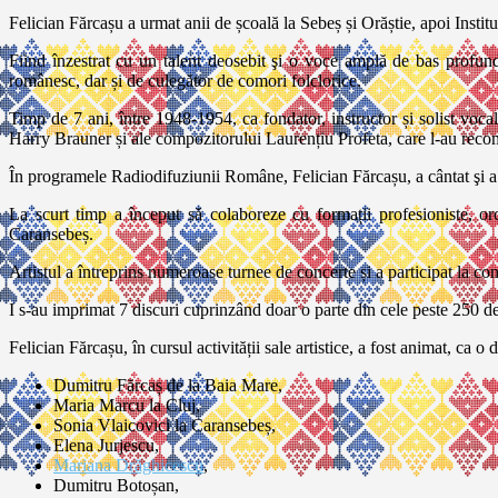
Felician Fărcașu a urmat anii de școală la Sebeș și Orăștie, apoi Institu
Fiind înzestrat cu un talent deosebit şi o voce amplă de bas profund,
românesc, dar și de culegător de comori folclorice.
Timp de 7 ani, între 1948-1954, ca fondator, instructor și solist vocal
Harry Brauner și ale compozitorului Laurențiu Profeta, care l-au re
În programele Radiodifuziunii Române, Felician Fărcașu, a cântat şi a î
La scurt timp a început să colaboreze cu formații profesioniste, 
Caransebeș.
Artistul a întreprins numeroase turnee de concerte și a participat la conc
I s-au imprimat 7 discuri cuprinzând doar o parte din cele peste 250 de 
Felician Fărcașu, în cursul activității sale artistice, a fost animat, ca o 
Dumitru Fărcaș de la Baia Mare,
Maria Marcu la Cluj,
Sonia Vlaicovici la Caransebeș,
Elena Jurjescu,
Mariana Drăghicescu
,
Dumitru Botoșan,