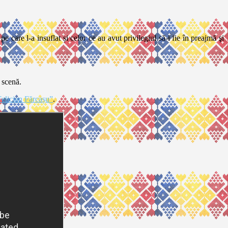
 care l-a insuflat și celor ce au avut privilegiul să-i fie în preajmă şi
 scenă.
Felician Fărcașu”
.