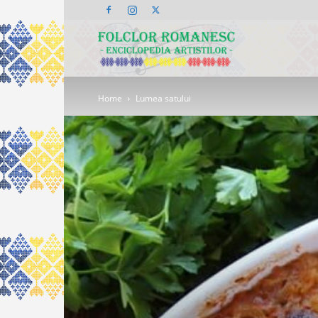
Folclor
Home
Lumea satului
Românesc