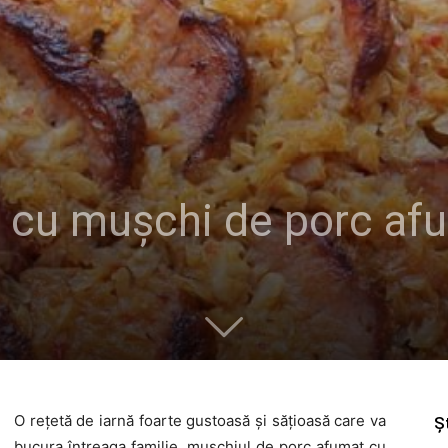
ă cu mușchi de porc af
O rețetă de iarnă foarte gustoasă și sățioasă care va
Șt
bucura întreaga familie, mușchiul de porc afumat cu