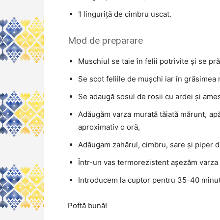
1 linguriță de cimbru uscat.
Mod de preparare
Muschiul se taie în felii potrivite și se pră
Se scot feliile de mușchi iar în grăsimea
Se adaugă sosul de roșii cu ardei și ame
Adăugăm varza murată tăiată mărunt, apă 
aproximativ o oră,
Adăugam zahărul, cimbru, sare și piper d
Într-un vas termorezistent așezăm varza 
Introducem la cuptor pentru 35-40 minu
Poftă bună!