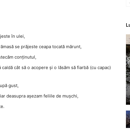
L
jeste în ulei,
 rămasă se prăjeste ceapa tocată mărunt,
stecăm conținutul,
caldă cât să o acopere și o lăsăm să fiarbă (cu capac)
upă gust,
iar deasupra așezam feliile de mușchi,
te.