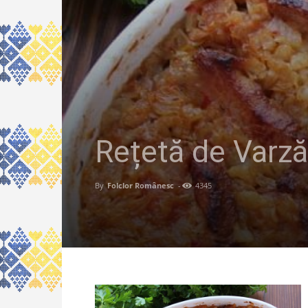
Rețetă de Varz
By
Folclor Românesc
-
4345