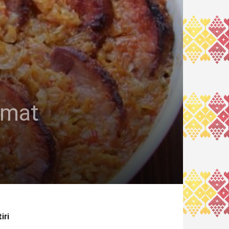
umat
iri