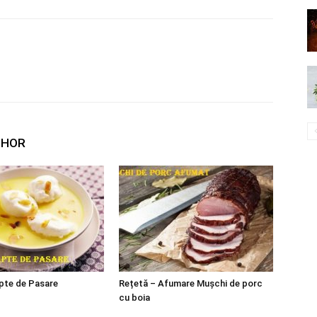
THOR
pte de Pasare
Rețetă – Afumare Mușchi de porc
cu boia