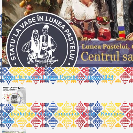
Statu’ la vase în Lunea Paștelui – Șugag 2024
Festivalul de Folclor Cunună de Cântec Românesc
2022