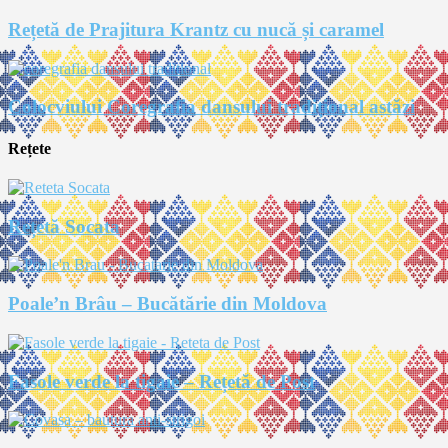
Rețetă de Prajitura Krantz cu nucă și caramel
Colocviului Coregrafia dansului tradițional astăzi
Rețete
Rețetă Socata
Poale’n Brâu – Bucătărie din Moldova
Fasole verde la tigaie – Rețetă de Post