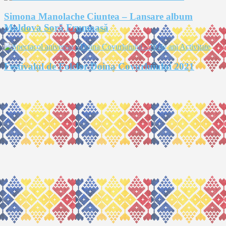
Simona Manolache Ciuntea – Lansare album
Moldova Soră Frumoasă
Festivalul de Folclor Doina Covurluiului 2021