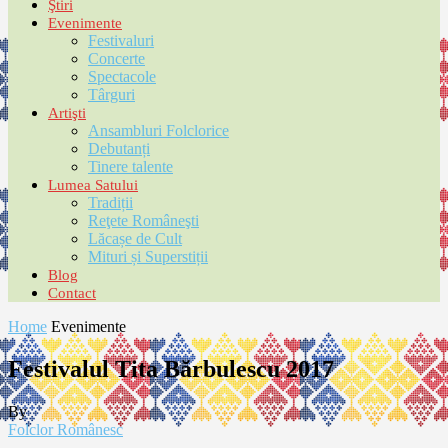
Ştiri
Evenimente
Festivaluri
Concerte
Spectacole
Târguri
Artişti
Ansambluri Folclorice
Debutanți
Tinere talente
Lumea Satului
Tradiții
Reţete Româneşti
Lăcașe de Cult
Mituri și Superstiții
Blog
Contact
Home
Evenimente
Festivalul Tita Bărbulescu 2017
By
Folclor Românesc
-