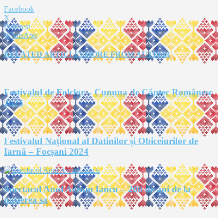
Facebook
X
Pinterest
WhatsApp
RELATED ARTICLES
MORE FROM AUTHOR
Festivalul de Folclor – Cununa de Cântec Românesc
2025
Festivalul Național al Datinilor și Obiceiurilor de
Iarnă – Focșani 2024
Spectacol Anul Avram Iancu – 200 de ani de la
nașterea sa