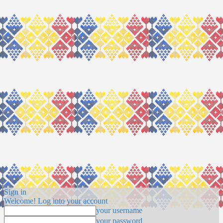
Sign in
Welcome! Log into your account
your username
your password