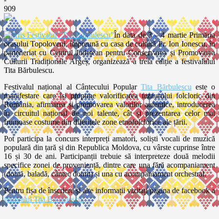
909
În data de 3 – 4 martie Primăria
orașului Topoloveni, împreună cu casa de cultură Pr. Ion Ionescu, în
parteneriat cu Centrul Județean pentru Conservarea și Promovarea
Culturii Tradiționale Argeș, organizează a treia ediție a festivalului
Tita Bărbulescu.
Festivalul național al Cântecului Popular
Tita Bărbulescu
este o
manifestare care își propune valorificarea tezaurului folcloric din
România, afirmarea și promovarea valorilor autentice, introducerea
în circuitul național de noi talente, cât și prezentarea celor mai
frumoase costume din diferitele zone etnofolclorice ale țării.
Pot participa la concurs interpreți amatori, soliști vocali de muzică
populară din țară și din Republica Moldova, cu vârste cuprinse între
16 și 30 de ani. Participanții trebuie să interpreteze două melodii
specifice zonei de proveniență, dintre care una fără acompaniament
(doină, baladă, cântec doinit) și una cu acompaniament orchestral.
Pentru fișa de înscriere și alte informații vizitați pagina de facebook a
festivalul Tita Bărbulescu.