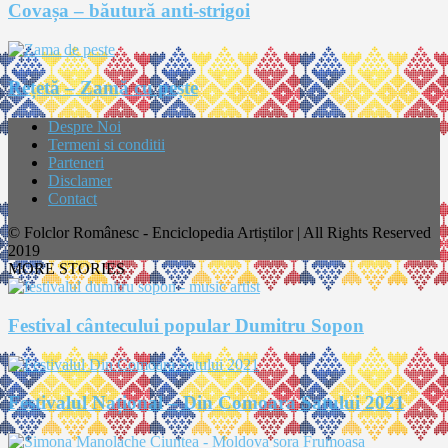
Covașa – băutură anti-strigoi
Rețetă – Zamă cu pește
Despre Noi
Termeni si conditii
Parteneri
Disclamer
Contact
© Folclor Românesc - Enciclopedia Artiștilor | All Rights Reserved
2019
MORE STORIES
Festival cântecului popular Dumitru Sopon
Festivalul Național – Din Comoara Satului 2021