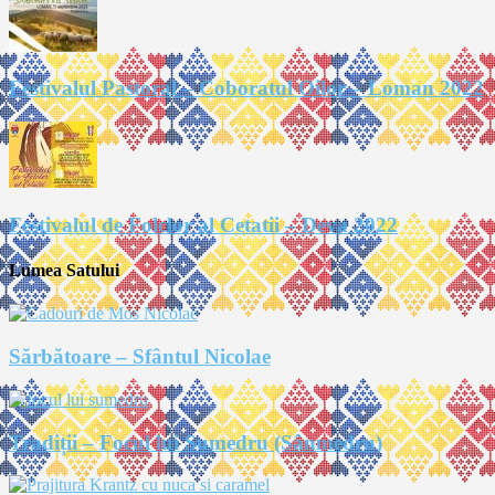
Festivalul Pastoral – Coboratul Oilor – Loman 2022
Festivalul de Folclor al Cetatii – Deva 2022
Lumea Satului
Sărbătoare – Sfântul Nicolae
Tradiții – Focul lui Sumedru (Sânmedru)