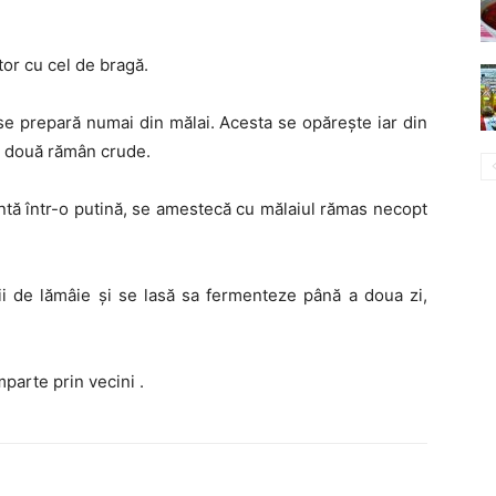
tor cu cel de bragă.
se prepară numai din mălai. Acesta se opărește iar din
c, două rămân crude.
ntă într-o putină, se amestecă cu mălaiul rămas necopt
ii de lămâie și se lasă sa fermenteze până a doua zi,
parte prin vecini .