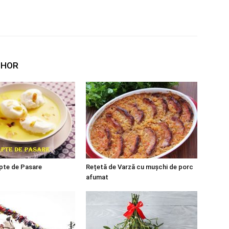
THOR
pte de Pasare
Rețetă de Varză cu mușchi de porc
afumat