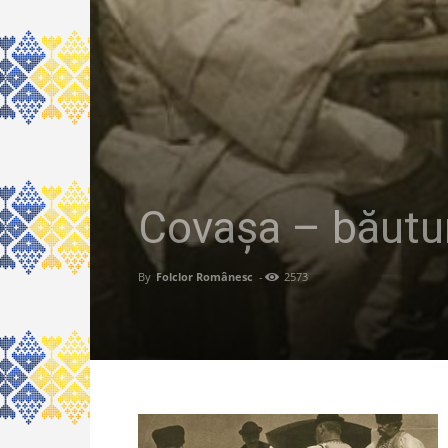
Covașa – băutur
By
Folclor Românesc
-
2573