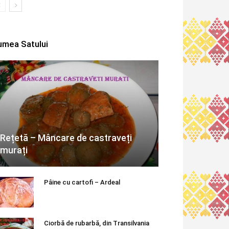
umea Satului
Rețetă – Mâncare de castraveți
murați
Pâine cu cartofi – Ardeal
Ciorbă de rubarbă, din Transilvania