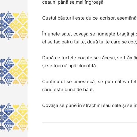
ceaun, până se mai îngroașă.
Gustul băuturii este dulce-acrișor, asemănă
În unele sate, covașa se numește bragă și 
el se fac patru turte, două turte care se co
După ce turtele coapte se răcesc, se frămâ
și se toarnă apă clocotită.
Conținutul se amestecă, se pun câteva fel
când este bună de băut.
Covașa se pune în străchini sau oale și se îm