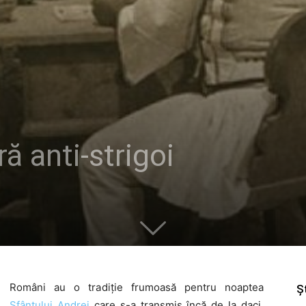
ă anti-strigoi
Români au o tradiție frumoasă pentru noaptea
Șt
Sfântului Andrei
care s-a transmis încă de la daci,