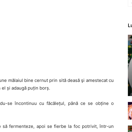
L
pune mălaiul bine cernut prin sită deasă şi amestecat cu
 el și adaugă puțin borș.
du-se încontinuu cu făcălețul, până ce se obține o
să fermenteze, apoi se fierbe la foc potrivit, într-un