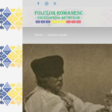
Folclor
Home
Lumea satului
Românesc