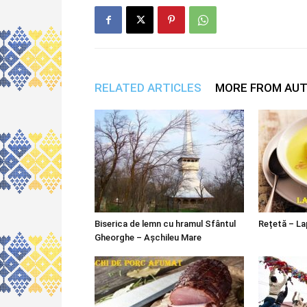
RELATED ARTICLES
MORE FROM AU
Biserica de lemn cu hramul Sfântul
Rețetă – La
Gheorghe – Așchileu Mare