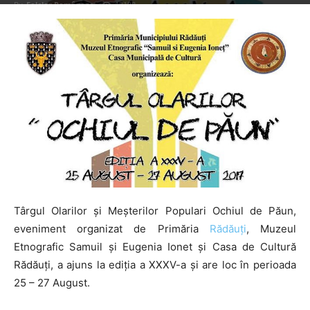
By
Folclor Românesc
-
13188
Târgul Olarilor și Meșterilor Populari Ochiul de Păun,
eveniment organizat de Primăria
Rădăuți
, Muzeul
Etnografic Samuil și Eugenia Ionet și Casa de Cultură
Rădăuți, a ajuns la ediția a XXXV-a și are loc în perioada
25 – 27 August.