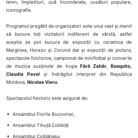
lemn, împletituri, ouă încondeiate, cusături populare,
iconografie.
Programul pregătit de organizatori este unul vast și menit
să bucure toți vizitatorii indiferent de vârstă, astfel
aceștia se pot bucura de expoziții cu ceramica de
Marginea, Horezu și Corund dar și expoziții de pictura,
spectacole folclorice, campionat de minifotbal și concerte
de muzica susținute de trupa
Fără Zahăr
,
Bosquito,
Claudia Pavel
și îndrăgitul interpret din Republica
Moldova,
Nicolae Vieru.
Spectacolul folcloric este asigurat de:
Ansamblul Florile Bucovinei,
Ansamblul Tihuță Colibiță
Ansamblul Ciobănașu.