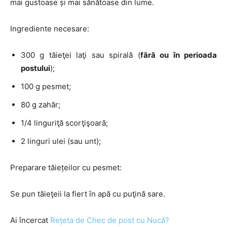
mai gustoase și mai sănătoase din lume.
Ingrediente necesare:
300 g tăieţei laţi sau spirală (
fără ou în perioada
postului
);
100 g pesmet;
80 g zahăr;
1/4 linguriţă scorţişoară;
2 linguri ulei (sau unt);
Preparare tăiețeilor cu pesmet:
Se pun tăieţeii la fiert în apă cu puţină sare.
Ai încercat
Rețeta de Chec de post cu Nucă?