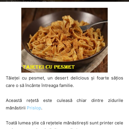
By
Folclor Românesc
-
2184
Tăieței cu pesmet, un desert delicious și foarte sățios
care o să încânte întreaga familie.
Această rețetă este culeasă chiar dintre zidurile
mănăstirii
Prislop
.
Toată lumea știe că rețetele mănăstirești sunt printer cele