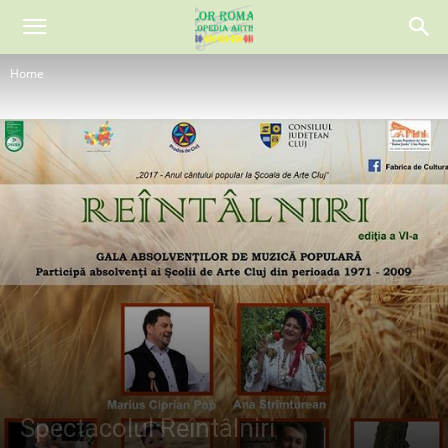
Home
Spectacolul Reîntâlniri