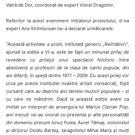
Vatră de Dor, coordonat de expert Viorel Dragomir.
Referitor la acest eveniment inițiatorul proiectului, d-na
expert Ana Strîmturean ne-a declarat următoarele:
“Această activitate a școlii, intitulată generic „Reîntâlniri”,
ajunsă la ediția a VI-a, este de fapt un minunat prilej de
revedere cu prilejul unui spectacol folcloric între
absolvenți și profesori de la clasa de canto popular, din
ani diferiți, în speță dintre 1971 – 2009. Cu acest prilej vor
urca pe scena instituției noastre artiști consacrați, foști
cursanți care au deprins aici tainele muzicii populare – și
cu care ne mândrim. Dacă la această ediție avem ca
invitat un interpret de anvergura lui Marius Ciprian Pop,
anii trecuți ne-au onorat cu prezența și alte personalități
din domeniu precum Ionuț Fulea, Aurel Tămaș, violonistul
și dirijorul Ovidiu Barteș, taragotistul Mihai Mariș și mulți