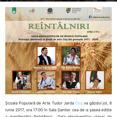
By
Folclor Românesc
-
295
Școala Populară de Arte Tudor Jarda
Cluj
va găzdui joi, 8
iunie 2017, ora 17:00 în Sala Șantier cea de-a șasea ediție
a manifestării Reîntâlniri, „Gala absolvenților clasei de