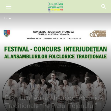
Home
Festivalul Ansamblurilor Folclorice
Tradiţionale “Pe Plaiul Tojanului”