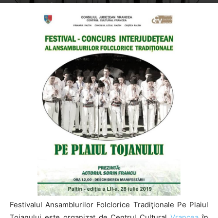
By
Folclor Românesc
-
699
Festivalul Ansamblurilor Folclorice Tradiţionale Pe Plaiul
Tojanului este organizat de Centrul Cultural
Vrancea
în