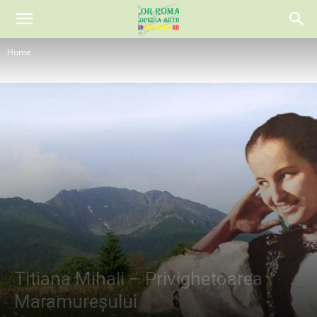
Home
Titiana Mihali – Privighetoarea
Maramureșului