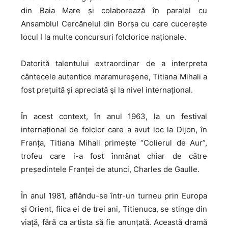
din Baia Mare și colaborează în paralel cu
Ansamblul Cercănelul din Borșa cu care cucerește
locul I la multe concursuri folclorice naționale.
Datorită talentului extraordinar de a interpreta
cântecele autentice maramureșene, Titiana Mihali a
fost prețuită și apreciată şi la nivel internațional.
În acest context, în anul 1963, la un festival
internațional de folclor care a avut loc la Dijon, în
Franța, Titiana Mihali primește “Colierul de Aur”,
trofeu care i-a fost înmânat chiar de către
președintele Franței de atunci, Charles de Gaulle.
În anul 1981, aflându-se într-un turneu prin Europa
şi Orient, fiica ei de trei ani, Titienuca, se stinge din
viață, fără ca artista să fie anunțată. Această dramă