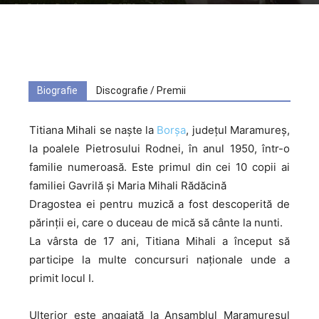
By
Folclor Românesc
-
5576
Biografie
Discografie / Premii
Titiana Mihali se naște la
Borșa
, județul Maramureș,
la poalele Pietrosului Rodnei, în anul 1950, într-o
familie numeroasă. Este primul din cei 10 copii ai
familiei Gavrilă și Maria Mihali Rădăcină
Dragostea ei pentru muzică a fost descoperită de
părinții ei, care o duceau de mică să cânte la nunti.
La vârsta de 17 ani, Titiana Mihali a început să
participe la multe concursuri naționale unde a
primit locul I.
Ulterior este angajată la Ansamblul Maramureșul