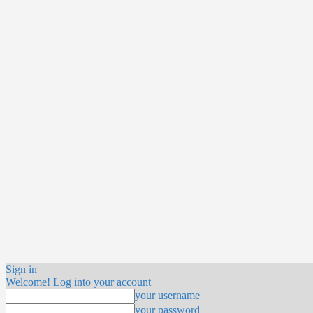
Sign in
Welcome! Log into your account
your username
your password