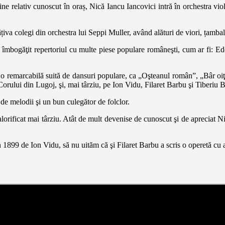
ine relativ cunoscut în oraș, Nică Iancu Iancovici intră în orchestra vi
țiva colegi din orchestra lui Seppi Muller, având alături de viori, țambal
a îmbogăţit repertoriul cu multe piese populare româneşti, cum ar fi: E
” o remarcabilă suită de dansuri populare, ca „Oşteanul român”, „Bâr oiţ
 Corului din Lugoj, şi, mai târziu, pe Ion Vidu, Filaret Barbu şi Tiberiu 
 de melodii şi un bun culegător de folclor.
alorificat mai târziu. Atât de mult devenise de cunoscut şi de apreciat N
1899 de Ion Vidu, să nu uităm că şi Filaret Barbu a scris o operetă cu ac