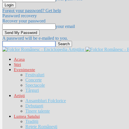
Forgot your password? Get help
Password recovery
Recover your password
your email
A password will be e-mailed to you.
Acasa
Ştiri
Evenimente
Festivaluri
Concerte
Spectacole
Târguri
Artişti
Ansambluri Folclorice
Debutanți
Tinere talente
Lumea Satului
Tradiții
Reţete Româneşti