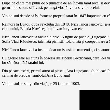
După ce cântă mai puțin de o jumătate de an într-un taraf local și dev
german de salon, și învață, pe lângă vioară, viola și violoncelul.
Violonistul decide să își formeze propriul taraf în 1847 împreună cu câ
Reîntors la Lugoj, după revoluția din 1848, Nică Iancu Iancovici şi-
ciobanului, Balada Novăceştilor, Iovan Iorgovan etc.
Nica Iancu Iancovici a făcut din cele 15 figuri de joc ale „Lugojanei
Sofia Vlad-Rădulescu, talentată pianistă, folcloristă şi corepetitoare a
Nică Iancu Iancovici a fost nu doar un iscusit instrumentist, ci şi autor
Culegerile sale au ajuns în posesia lui Tiberiu Brediceanu, care le-a v
lor sărbători fără taraful lui.
Din păcate, astăzi, primul autor al piesei „Ana Lugojana” (publicată în 
cel mai de preţ dar: simbolul Ana Lugojana!
Violonistul se stinge din viață pe 25 ianuarie 1903.