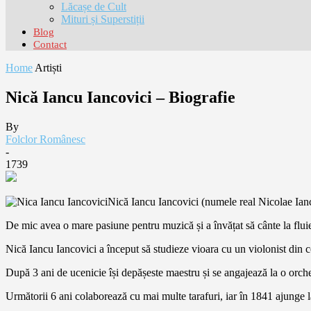
Lăcașe de Cult
Mituri și Superstiții
Blog
Contact
Home
Artiști
Nică Iancu Iancovici – Biografie
By
Folclor Românesc
-
1739
Nică Iancu Iancovici (numele real Nicolae Ianc
De mic avea o mare pasiune pentru muzică și a învățat să cânte la fluier
Nică Iancu Iancovici a început să studieze vioara cu un violonist din co
După 3 ani de ucenicie își depășeste maestru și se angajează la o orch
Următorii 6 ani colaborează cu mai multe tarafuri, iar în 1841 ajunge 