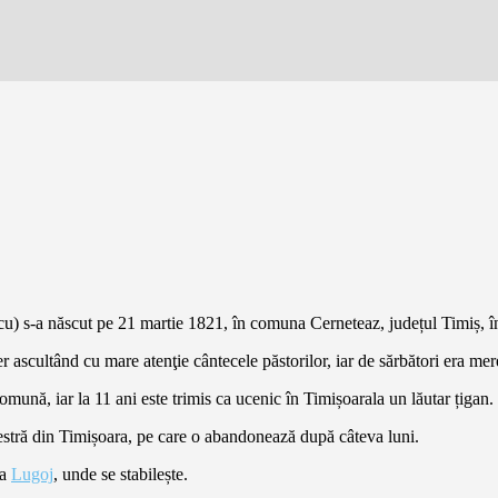
u) s-a născut pe 21 martie 1821, în comuna Cerneteaz, județul Timiș, înt
 ascultând cu mare atenţie cântecele păstorilor, iar de sărbători era mere
mună, iar la 11 ani este trimis ca ucenic în Timișoarala un lăutar țigan.
estră din Timișoara, pe care o abandonează după câteva luni.
la
Lugoj
, unde se stabilește.