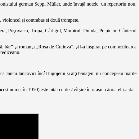
olonistului german Seppi Müller, unde învață notele, un repertoriu nou,
, violoncel și contrabas și două trompete.
dera, Poşovaica, Tropa, Cârligul, Momirul, Dunda, Pe picior, Cântecul
ă, bâr” şi romanţa „Rosa de Craiova”, şi i-a inspirat pe compozitoarea
Brediceanu.
ică Iancu Iancovici încât lugojenii şi alţi bănăţeni nu concepeau marile
est nume, în 1950) este uitat cu desăvîrşire în oraşul căruia el i-a dat