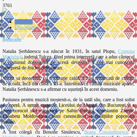
3761
Biografie
Discografie
Biografie
Natalia Șerbănescu s-a născut în 1931, în satul Plopu,
Comuna
Murighiol
, județul Tulcea, fiind prima interpretă care a adus cântecul
și costumul dobrogean pe scenă devenind și cea mai cunoscută
interpretă de folclor dobrogean.
Vocea sa deosebită, cu o vibrație caldă, a fost remarcată de colegii
de școală, încă din clasa a III-a. Înzestrată cu calități muzicale aparte,
Natalia Șerbănescu s-a afirmat cu ușurință în acest domeniu.
Pasiunea pentru muzică moștenit-o, de la tatăl său, care a fost solist
de operă. A urmat cursurile Liceului de Muzică din București și a
avut norocul să-i cunoască pe Sabin Drăgoi, Constantin Zamfir,
Elisabeta Moldoveanu, buni cunoscători ai tradițiilor poporului
român.
A fost colegă cu Benone Sinulescu,
Ileana Constantinescu
și