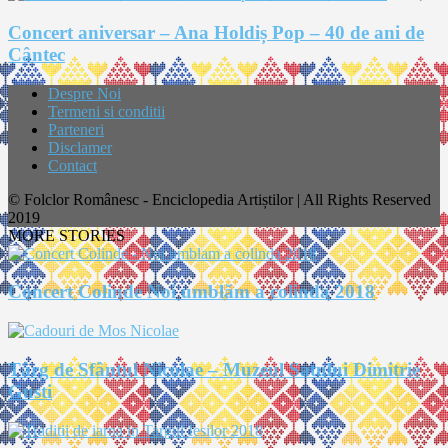
Concert aniversar – Ana Holdiș Pop – 40 de ani de
Cântec
Despre Noi
Termeni si conditii
Parteneri
Disclamer
Contact
© Folclor Românesc - Enciclopedia Artiștilor | All Rights Reserved
2019
MORE STORIES
Concert Colinde Noi umblăm a colinda 2018
Târg de Sfântul Nicolae – Muzeul Satului Dimitrie
Gusti