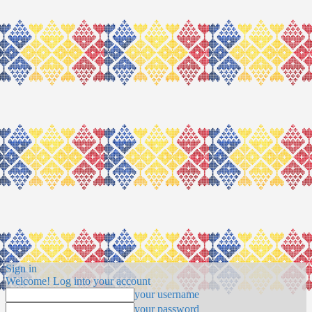
Sign in
Welcome! Log into your account
your username
your password