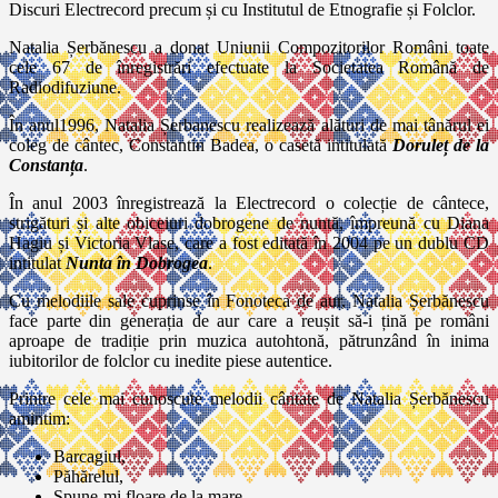
Discuri Electrecord precum și cu Institutul de Etnografie și Folclor.
Natalia Șerbănescu a donat Uniunii Compozitorilor Români toate
cele 67 de înregistrări efectuate la Societatea Română de
Radiodifuziune.
În anul1996, Natalia Șerbanescu realizează alături de mai tânărul ei
coleg de cântec, Constantin Badea, o casetă intitulată
Doruleț de la
Constanța
.
În anul 2003 înregistrează la Electrecord o colecție de cântece,
strigături și alte obiceiuri dobrogene de nuntă, împreună cu Diana
Hagiu și Victoria Vlase, care a fost editată în 2004 pe un dublu CD
intitulat
Nunta în Dobrogea
.
Cu melodiile sale cuprinse în Fonoteca de aur, Natalia Șerbănescu
face parte din generația de aur care a reușit să-i țină pe români
aproape de tradiție prin muzica autohtonă, pătrunzând în inima
iubitorilor de folclor cu inedite piese autentice.
Printre cele mai cunoscute melodii cântate de Natalia Șerbănescu
amintim:
Barcagiul,
Păhărelul,
Spune-mi floare de la mare,