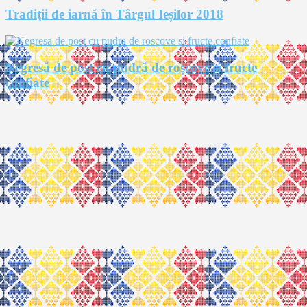
Tradiţii de iarnă în Târgul Ieșilor 2018
Negresă de post cu pudră de roșcove și fructe
confiate