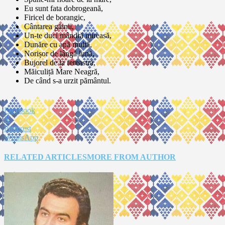
Eu sunt fata dobrogeană,
Firicel de borangic,
Cântarea găinii,
Un-te duci mândră mireasă,
Dunăre cu apă multă,
Norișor de lângă lună,
Bujorel de la fereastră,
Măiculiță Mare Neagră,
De când s-a urzit pământul.
Facebook
X
Pinterest
WhatsApp
RELATED ARTICLES
MORE FROM AUTHOR