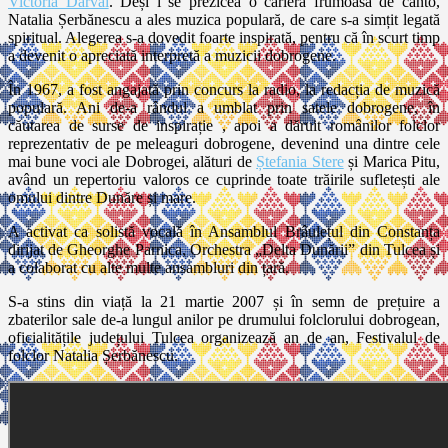
Victoria Darvai
. Deși i se prezicea o carieră frumoasă de canto,
Natalia Șerbănescu a ales muzica populară, de care s-a simțit legată
spiritual. Alegerea s-a dovedit foarte inspirată, pentru că în scurt timp
a devenit o apreciată interpretă a muzicii dobrogene.
În 1967, a fost angajată prin concurs la radio, la redacția de muzică
populară. Ani de-a rândul a umblat prin satele dobrogene, în
căutarea de surse de inspirație , apoi a dăruit românilor folclor
reprezentativ de pe meleaguri dobrogene, devenind una dintre cele
mai bune voci ale Dobrogei, alături de
Ștefania Stere
și Marica Pitu,
având un repertoriu valoros ce cuprinde toate trăirile sufletești ale
omului dintre Dunăre și mare.
A activat ca solistă vocală în Ansamblul Brâulețul din Constanța
dirijat de Gheorghe Parnica, Orchestra „Delta Dunării” din Tulcea și
a colaborat cu alte multe ansambluri din țară.
S-a stins din viață la 21 martie 2007 și în semn de prețuire a
zbaterilor sale de-a lungul anilor pe drumului folclorului dobrogean,
oficialitățile județului Tulcea organizează an de an, Festivalul de
folclor Natalia Șerbănescu.