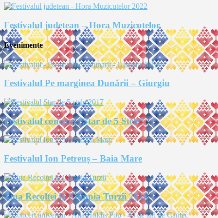
Festivalul judetean – Hora Muzicutelor
Evenimente
Festivalul Pe marginea Dunării – Giurgiu
Festivalul concurs “Star de 5 Stele”
Festivalul Ion Petreuș – Baia Mare
Ziua Recoltei la Câmpia Turzii 2018