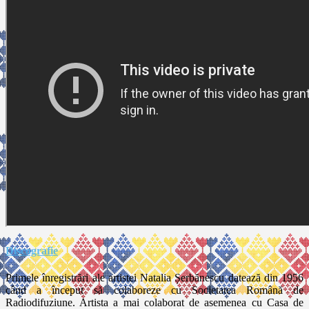
Discografie
Primele înregistrări ale artistei Natalia Șerbănescu datează din 1956
când a început să colaboreze cu Societatea Română de
Radiodifuziune. Artista a mai colaborat de asemenea cu Casa de