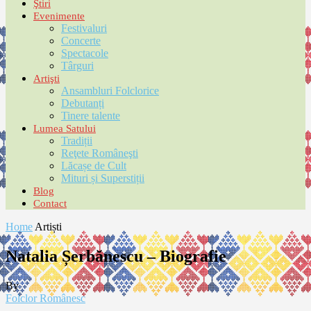
Ştiri
Evenimente
Festivaluri
Concerte
Spectacole
Târguri
Artişti
Ansambluri Folclorice
Debutanți
Tinere talente
Lumea Satului
Tradiții
Reţete Româneşti
Lăcașe de Cult
Mituri și Superstiții
Blog
Contact
Home
Artiști
Natalia Șerbănescu – Biografie
By
Folclor Românesc
-