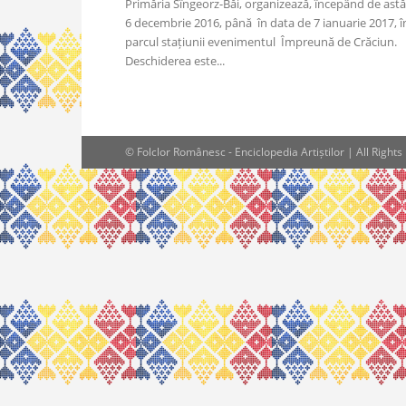
Primăria Sîngeorz-Băi, organizează, începând de astă
6 decembrie 2016, până în data de 7 ianuarie 2017, î
parcul stațiunii evenimentul Împreună de Crăciun.
Deschiderea este...
© Folclor Românesc - Enciclopedia Artiștilor | All Right