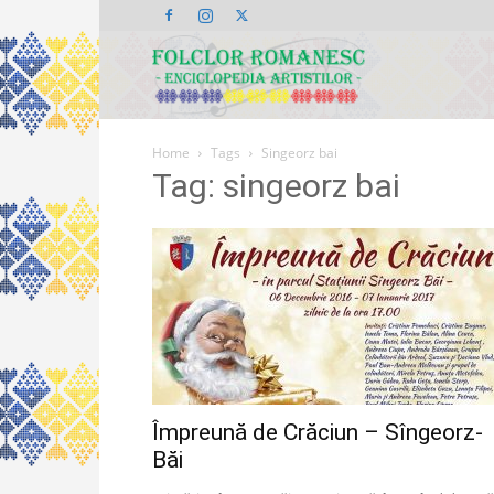
Folclor
Home
Tags
Singeorz bai
Românesc
Tag: singeorz bai
Împreună de Crăciun – Sîngeorz-
Băi