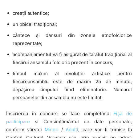
creații autentice;
un obicei tradițional;
cântece și dansuri din zonele etnofolclorice
reprezentate;
acompaniamentul va fi asigurat de taraful tradițional al
fiecărui ansamblu folcloric prezent în concurs;
timpul maxim al evoluției artistice pentru
fiecareansamblu este de maxim 25 de minute,
depășirea timpului fiind eliminatorie. Numarul
persoanelor din ansamblu nu este limitat.
Înscrierea în concurs se face completând
Fișa de
participare
și Consimțământul de date personale,
conform vârstei
Minori
/
Adulți
, care vor fi trimise la
Centrul Cultural Vrancea sau prin e-mail pe adres