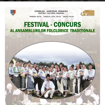
By
Folclor Românesc
-
800