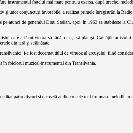
fure instrumentul fratelui mai mare pentru a exersa, după ureche, melodii
ativ și unor conjuncturi favorabile, a realizat primele înregistrări la Rad
pe-atunci de generalul Dinu Stelian, apoi, în 1963 se stabilește la Cl
istul care a făcut vioara să râdă, dar și să plângă. Calitățile artistului
tele din țară și străinătate.
ransilvaniei, i-a fost decernat titlul de virtuoz al arcușului, fiind consi
ns în folclorul muzical-instrumental din Transilvania.
editat patru discuri și o casetă audio cu cele mai frumoase melodii arde