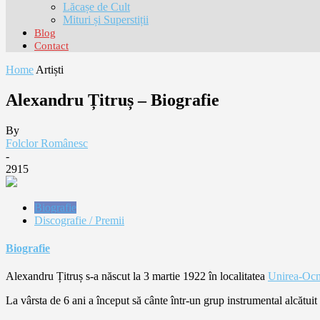
Lăcașe de Cult
Mituri și Superstiții
Blog
Contact
Home
Artiști
Alexandru Țitruș – Biografie
By
Folclor Românesc
-
2915
Biografie
Discografie / Premii
Biografie
Alexandru Țitruș s-a născut la 3 martie 1922 în localitatea
Unirea-Oc
La vârsta de 6 ani a început să cânte într-un grup instrumental alcătuit d