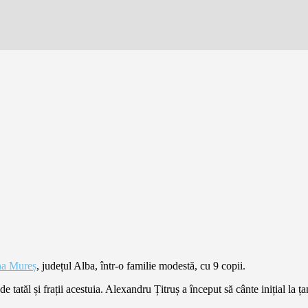
na Mureș
, județul Alba, într-o familie modestă, cu 9 copii.
e tatăl și frații acestuia. Alexandru Țitruș a început să cânte inițial la 