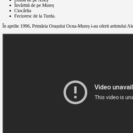
Învârtită de pe Mureș
Ciocârlia
Fecioresc de la Turda.
În aprilie 1996, Primăria Orașului Ocna-Mureș i-au oferit artistului