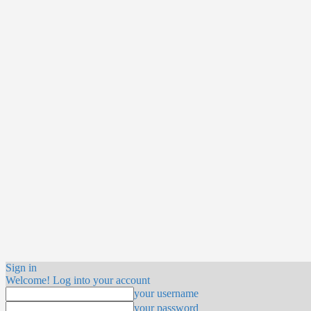
Sign in
Welcome! Log into your account
your username
your password