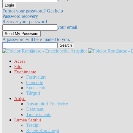
Forgot your password? Get help
Password recovery
Recover your password
your email
A password will be e-mailed to you.
Acasa
Ştiri
Evenimente
Festivaluri
Concerte
Spectacole
Târguri
Artişti
Ansambluri Folclorice
Debutanți
Tinere talente
Lumea Satului
Tradiții
Reţete Româneşti