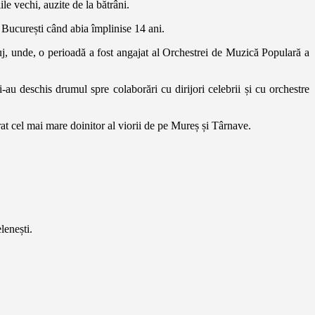
le vechi, auzite de la bătrâni.
io București când abia împlinise 14 ani.
uj, unde, o perioadă a fost angajat al Orchestrei de Muzică Populară a
 i-au deschis drumul spre colaborări cu dirijori celebrii și cu orchestre
derat cel mai mare doinitor al viorii de pe Mureș și Târnave.
lenești.