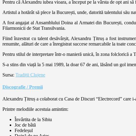
Pentru că Alexandru iubea vioara, a început pe la vârsta de opt ani să 
Artistul a hotărât să plece la București, unde, datorită talentului său n
A fost angajat al Ansamblului Doina al Armatei din București, condus 
Filarmonicii de Stat Transilvania.
Fiind înzestrat cu talent desăvârșit, Alexandru Țitruș a fost instrument
renumite, alături de care a înregistrat succese remarcabile la toate concer
Pentru stilul de interpretare într-o manieră unică, în zona folclorică a T
S-a stins din viață la 5 mai 1989, la doar 67 de ani, lăsând un gol ime
Sursa:
Tradiții Clujene
Discografie / Premii
Alexandru Țitruș a colaborat cu Casa de Discuri “Electrecord” care i-a 
Printre melodiile acestuia amintim:
Învârtita de la Sibiu
Joc de bâtă
Fedeleșul
Doină de pe Arieș